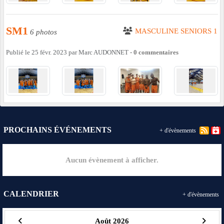
SM1
MASCULINE SENIORS 1
6 photos
Publié le
25 févr. 2023
par
Marc AUDONNET
-
0
commentaires
PROCHAINS ÉVÉNEMENTS
+ d'évènements
Aucun évènement à afficher.
CALENDRIER
+ d'évènements
Août 2026