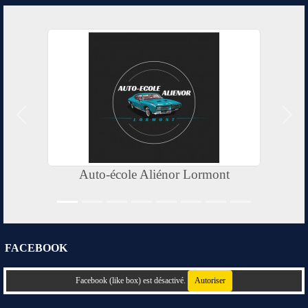
Précedent
Suiv
Auto-école Aliénor Lormont
FACEBOOK
Facebook (like box) est désactivé.
Autoriser