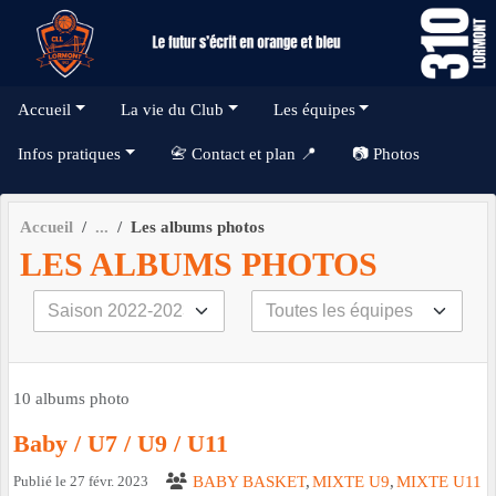
Panneau de gestion des cookies
Accueil
La vie du Club
Les équipes
Infos pratiques
📇 Contact et plan 📍
📷 Photos
Accueil
Les albums photos
LES ALBUMS PHOTOS
10 albums photo
Baby / U7 / U9 / U11
Publié le
27 févr. 2023
BABY BASKET
MIXTE U9
MIXTE U11