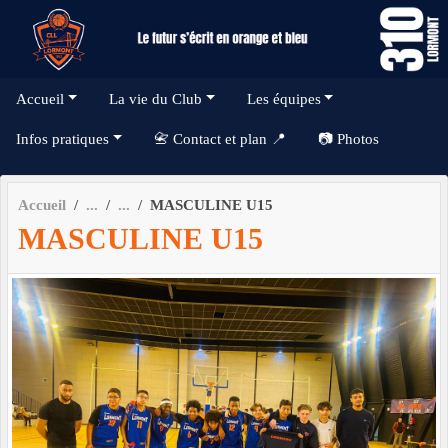
Panneau de gestion des cookies
Accueil
La vie du Club
Les équipes
Infos pratiques
📇 Contact et plan 📍
📷 Photos
Accueil
MASCULINE U15
MASCULINE U15