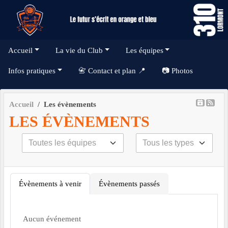
Panneau de gestion des cookies
Accueil
La vie du Club
Les équipes
Infos pratiques
📇 Contact et plan 📍
📷 Photos
Accueil
Les évènements
LES ÉVÈNEMENTS
Évènements à venir
Évènements passés
Aucun événement