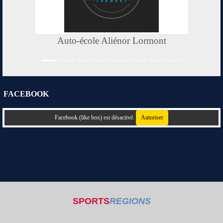
Précedent
Suiv
Auto-école Aliénor Lormont
FACEBOOK
Facebook (like box) est désactivé.
Autoriser
SPORTS
REGIONS