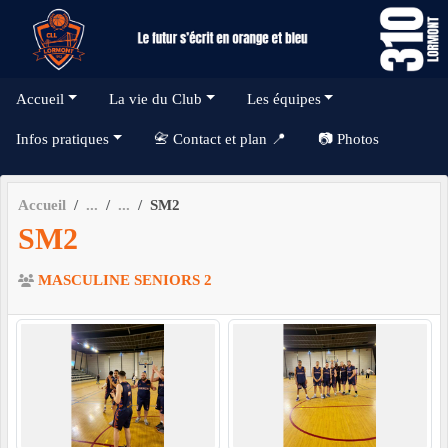
Panneau de gestion des cookies
Accueil
La vie du Club
Les équipes
Infos pratiques
📇 Contact et plan 📍
📷 Photos
Accueil
SM2
SM2
MASCULINE SENIORS 2