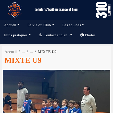
Panneau de gestion des cookies
Accueil
La vie du Club
Les équipes
Infos pratiques
📇 Contact et plan 📍
📷 Photos
Accueil
MIXTE U9
MIXTE U9