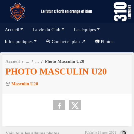
Panneau de gestion des cookies
Accueil
La vie du Club
Les équipes
Infos pratiques
📇 Contact et plan 📍
📷 Photos
Accueil
Photo Masculin U20
PHOTO MASCULIN U20
Masculin U20
Voir tous les albums photos
Publié le
14 nov. 2021