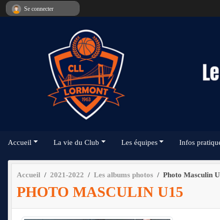
Panneau de gestion des cookies
Se connecter
Accueil
La vie du Club
Les équipes
Infos pratiqu
Accueil
2021-2022
Les albums photos
Photo Masculin 
PHOTO MASCULIN U15