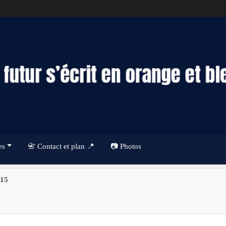
es
📇 Contact et plan 📍
📷 Photos
U15