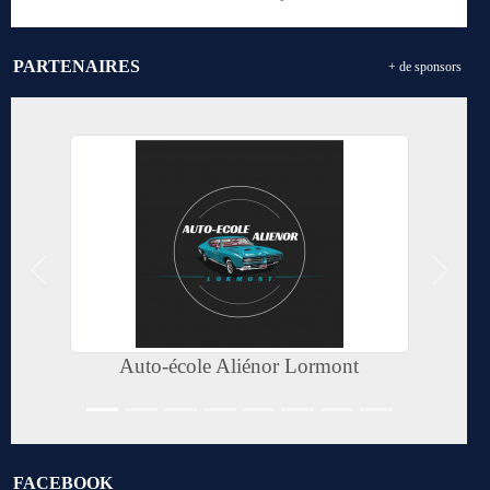
PARTENAIRES
+ de sponsors
Précedent
Suivan
Auto-école Aliénor Lormont
FACEBOOK