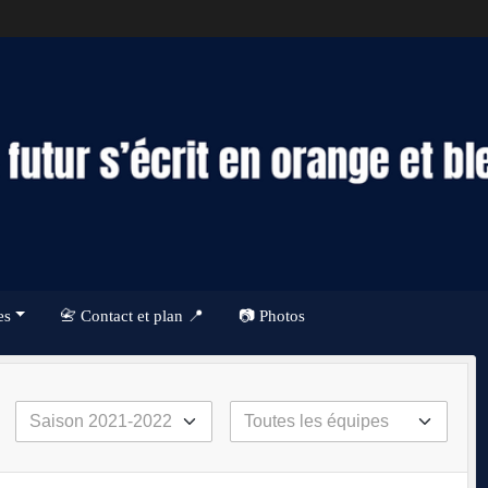
es
📇 Contact et plan 📍
📷 Photos