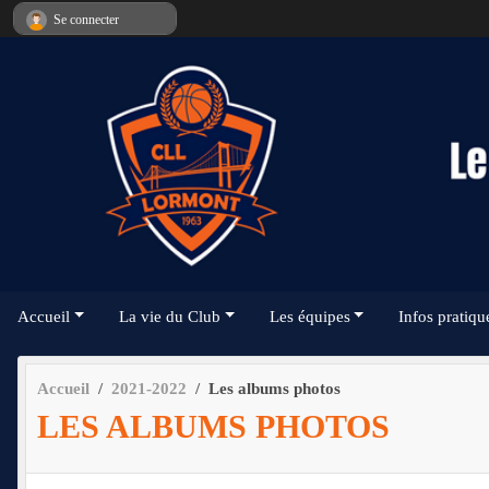
Panneau de gestion des cookies
Se connecter
Accueil
La vie du Club
Les équipes
Infos pratiqu
Accueil
2021-2022
Les albums photos
LES ALBUMS PHOTOS