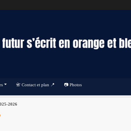
es
📇 Contact et plan 📍
📷 Photos
2025-2026
6