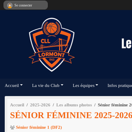
Panneau de gestion des cookies
Se connecter
Accueil
La vie du Club
Les équipes
Infos pratiqu
Accueil
2025-2026
Les albums photos
Sénior féminine 
SÉNIOR FÉMININE 2025-202
Sénior féminine 1 (DF2)