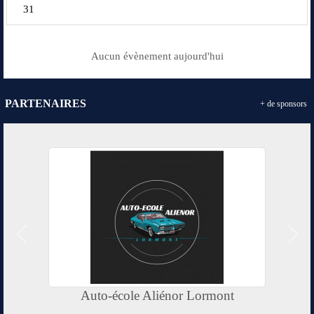
31
Aucun évènement aujourd'hui
PARTENAIRES
+ de sponsors
Précedent
Suiv
Auto-école Aliénor Lormont