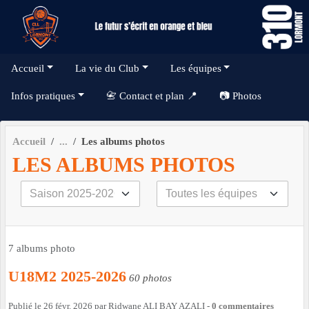
Panneau de gestion des cookies
Accueil
La vie du Club
Les équipes
Infos pratiques
📇 Contact et plan 📍
📷 Photos
Accueil
Les albums photos
LES ALBUMS PHOTOS
7 albums photo
U18M2 2025-2026
60 photos
Publié le
26 févr. 2026
par
Ridwane ALI BAY AZALI
-
0
commentaires