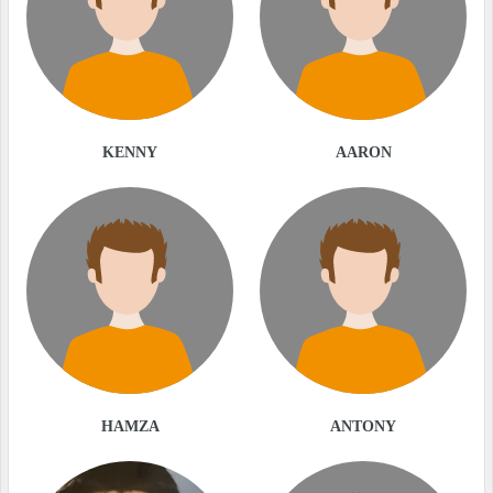
KENNY
AARON
HAMZA
ANTONY