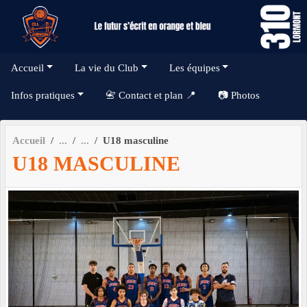
Panneau de gestion des cookies
Accueil
La vie du Club
Les équipes
Infos pratiques
📇 Contact et plan 📍
📷 Photos
Accueil
U18 masculine
U18 MASCULINE