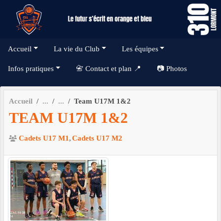
Panneau de gestion des cookies
Accueil
La vie du Club
Les équipes
Infos pratiques
📇 Contact et plan 📍
📷 Photos
Accueil
Team U17M 1&2
TEAM U17M 1&2
Cadets U17 M1
Cadets U17 M2