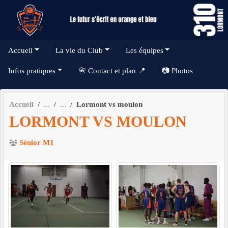
Panneau de gestion des cookies
Accueil
La vie du Club
Les équipes
Infos pratiques
📇 Contact et plan 📍
📷 Photos
Accueil
Lormont vs moulon
LORMONT VS MOULON
Sénior M1