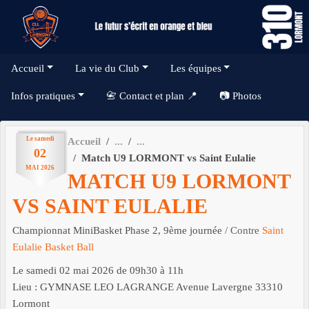
Panneau de gestion des cookies
Accueil
La vie du Club
Les équipes
Infos pratiques
📇 Contact et plan 📍
📷 Photos
Le
samedi
Accueil
02
Match U9 LORMONT vs Saint Eulalie
MAI
2026
MATCH U9 LORMONT
VS SAINT EULALIE
Championnat MiniBasket Phase 2, 9ème journée
/ Contre
Saint
Eulalie Basket Ball
Le
samedi
02
mai
2026
de 09h30 à 11h
Lieu :
GYMNASE LEO LAGRANGE Avenue Lavergne
33310
Lormont