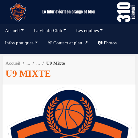
Panneau de gestion des cookies
Accueil
La vie du Club
Les équipes
Infos pratiques
📇 Contact et plan 📍
📷 Photos
Accueil
U9 Mixte
U9 MIXTE