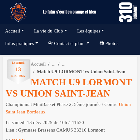
Panneau de gestion des cookies
Accueil
La vie du Club
Les équipes
Infos pratiques
📇 Contact et plan 📍
📷 Photos
Le
samedi
Accueil
13
Match U9 LORMONT vs Union Saint-Jean
DÉC.
2025
MATCH U9 LORMONT
VS UNION SAINT-JEAN
Championnat MiniBasket Phase 2, 5ème journée
/ Contre
Union
Saint Jean Bordeaux
Le
samedi
13
déc.
2025
de 10h à 11h30
Lieu :
Gymnase Brassens CAMUS
33310
Lormont