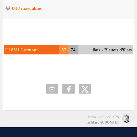
U18 masculine
U18M1 Lormont
57
74
illats - Bleuets d'illats
Publié le
26 oct. 2025
par
Marc AUDONNET