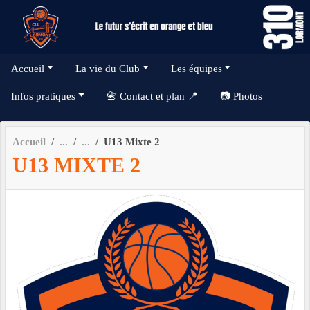
Panneau de gestion des cookies
Accueil
La vie du Club
Les équipes
Infos pratiques
📇 Contact et plan 📍
📷 Photos
Accueil
U13 Mixte 2
U13 MIXTE 2