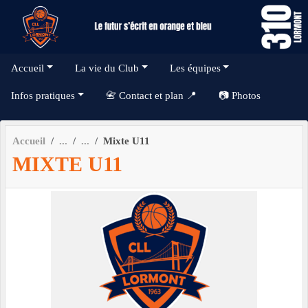
Panneau de gestion des cookies
Accueil
La vie du Club
Les équipes
Infos pratiques
📇 Contact et plan 📍
📷 Photos
Accueil
Mixte U11
MIXTE U11