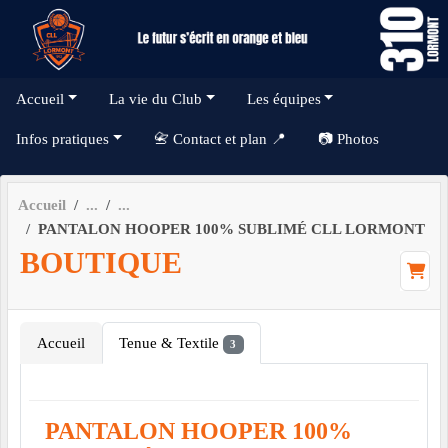
Panneau de gestion des cookies
Accueil
La vie du Club
Les équipes
Infos pratiques
📇 Contact et plan 📍
📷 Photos
Accueil
PANTALON HOOPER 100% SUBLIMÉ CLL LORMONT
BOUTIQUE
Accueil
Tenue & Textile
3
PANTALON HOOPER 100%