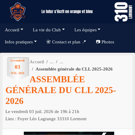
Panneau de gestion des cookies
Accueil
La vie du Club
Les équipes
Infos pratiques
📇 Contact et plan 📍
📷 Photos
Le
vendredi
Accueil
03
Assemblée générale du CLL 2025-2026
JUIL.
2026
ASSEMBLÉE
GÉNÉRALE DU CLL 2025-
2026
Le
vendredi
03
juil.
2026
de 19h à 21h
Lieu :
Foyer Léo Lagrange
33310
Lormont