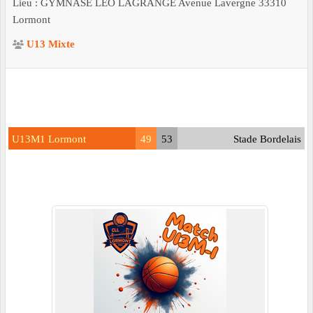
Lieu :
GYMNASE LEO LAGRANGE Avenue Lavergne
33310
Lormont
U13 Mixte
U13M1 Lormont
49
53
Stade Bordelais