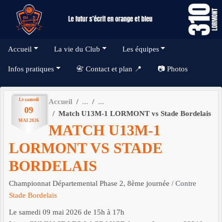
Panneau de gestion des cookies
Accueil
La vie du Club
Les équipes
Infos pratiques
📇 Contact et plan 📍
📷 Photos
Le
samedi
Accueil
09
Match U13M-1 LORMONT vs Stade Bordelais
MAI
2026
MATCH U13M-1
LORMONT VS STADE
BORDELAIS
Championnat Départemental Phase 2, 8ème journée
/ Contre
Stade Bordelais
Le
samedi
09
mai
2026
de 15h à 17h