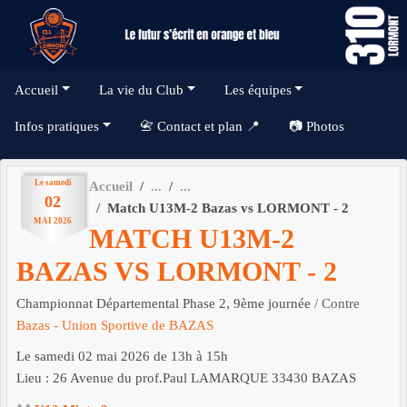
Panneau de gestion des cookies
Accueil
La vie du Club
Les équipes
Infos pratiques
📇 Contact et plan 📍
📷 Photos
Le
samedi
Accueil
02
Match U13M-2 Bazas vs LORMONT - 2
MAI
2026
MATCH U13M-2
BAZAS VS LORMONT - 2
Championnat Départemental Phase 2, 9ème journée
/ Contre
Bazas - Union Sportive de BAZAS
Le
samedi
02
mai
2026
de 13h à 15h
Lieu :
26 Avenue du prof.Paul LAMARQUE
33430
BAZAS