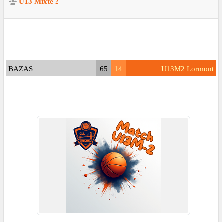
U13 Mixte 2
BAZAS
65
14
U13M2 Lormont