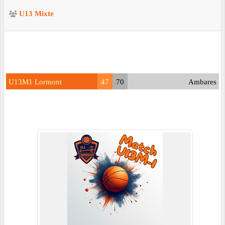
U13 Mixte
U13M1 Lormont
47
70
Ambares