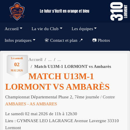
Panneau de gestion des cookies
Accueil
La vie du Club
Les équipes
Infos pratiques
📇 Contact et plan 📍
📷 Photos
Le
samedi
Accueil
02
Match U13M-1 LORMONT vs Ambarès
MAI
2026
MATCH U13M-1
LORMONT VS AMBARÈS
Championnat Départemental Phase 2, 7ème journée
/ Contre
AMBARES - AS AMBARES
Le
samedi
02
mai
2026
de 11h à 12h30
Lieu :
GYMNASE LEO LAGRANGE Avenue Lavergne
33310
Lormont