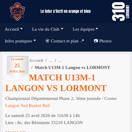
Panneau de gestion des cookies
Accueil
La vie du Club
Les équipes
Infos pratiques
📇 Contact et plan 📍
📷 Photos
Le
samedi
Accueil
25
Match U13M-1 Langon vs LORMONT
AVRIL
2026
MATCH U13M-1
LANGON VS LORMONT
Championnat Départemental Phase 2, 3ème journée
/ Contre
Langon Sud Basket Ball
Le
samedi
25
avril
2026
de 11h30 à 14h
Lieu :
Av. des Résistants
33210
LANGON