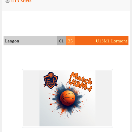
U13 Mixte
Langon
61
35
U13M1 Lormont