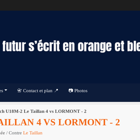
es
📇 Contact et plan 📍
📷 Photos
ch U18M-2 Le Taillan 4 vs LORMONT - 2
AILLAN 4 VS LORMONT - 2
née
/ Contre
Le Taillan