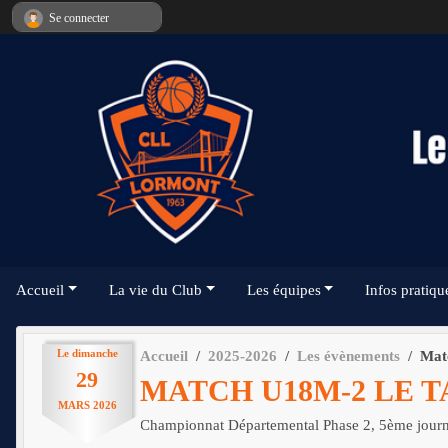
Panneau de gestion des cookies
Se connecter
Accueil
La vie du Club
Les équipes
Infos pratiqu
Le
dimanche
Accueil
2025-2026
Les évènements
Mat
29
MATCH U18M-2 LE T
MARS
2026
Championnat Départemental Phase 2, 5ème jour