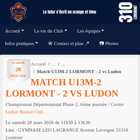
Panneau de gestion des cookies
Accueil
La vie du Club
Les équipes
Infos pratiques
📇 Contact et plan 📍
📷 Photos
Le
samedi
Accueil
28
Match U13M-2 LORMONT - 2 vs Ludon
MARS
2026
MATCH U13M-2
LORMONT - 2 VS LUDON
Championnat Départemental Phase 2, 6ème journée
/ Contre
Ludon Basket Club
Le
samedi
28
mars
2026
de 11h30 à 13h30
Lieu :
GYMNASE LEO LAGRANGE Avenue Lavergne
33310
Lormont