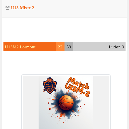
U13 Mixte 2
U13M2 Lormont
22
59
Ludon 3