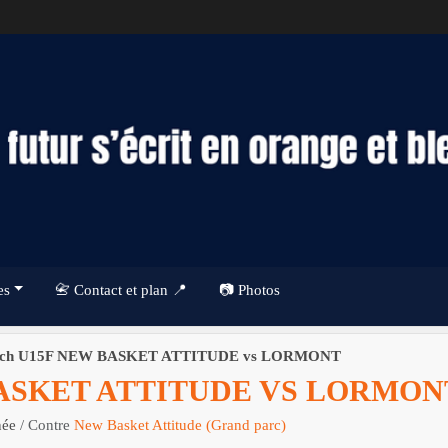
es
📇 Contact et plan 📍
📷 Photos
ch U15F NEW BASKET ATTITUDE vs LORMONT
ASKET ATTITUDE VS LORMON
née
/ Contre
New Basket Attitude (Grand parc)