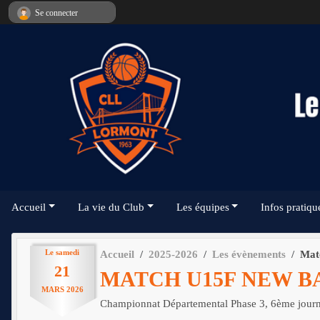
Panneau de gestion des cookies
Se connecter
Accueil
La vie du Club
Les équipes
Infos pratiqu
Le
samedi
Accueil
2025-2026
Les évènements
Mat
21
MATCH U15F NEW B
MARS
2026
Championnat Départemental Phase 3, 6ème jour