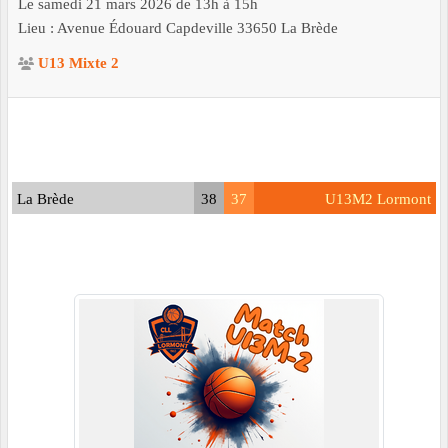
Le
samedi
21
mars
2026
de 13h à 15h
Lieu :
Avenue Édouard Capdeville
33650
La Brède
U13 Mixte 2
La Brède
38
37
U13M2 Lormont