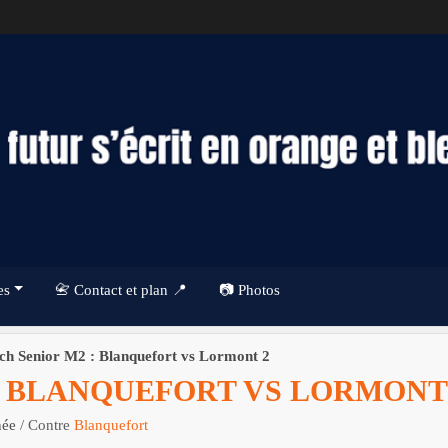
es
📇 Contact et plan 📍
📷 Photos
ch Senior M2 : Blanquefort vs Lormont 2
: BLANQUEFORT VS LORMONT
née
/ Contre
Blanquefort