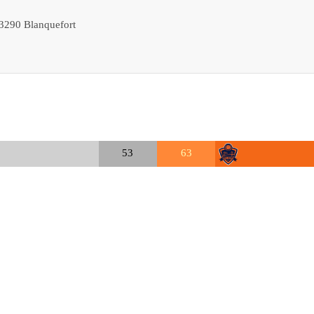
3290
Blanquefort
53
63