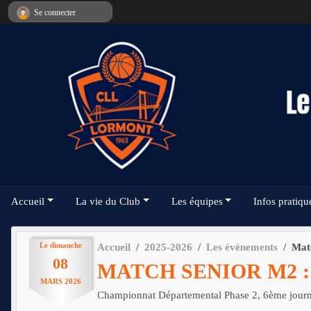
Panneau de gestion des cookies
Se connecter
Accueil
La vie du Club
Les équipes
Infos pratiqu
Le
dimanche
Accueil
2025-2026
Les évènements
Mat
08
MATCH SENIOR M2 
MARS
2026
Championnat Départemental Phase 2, 6ème jour