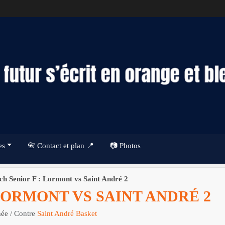
es
📇 Contact et plan 📍
📷 Photos
h Senior F : Lormont vs Saint André 2
LORMONT VS SAINT ANDRÉ 2
née
/ Contre
Saint André Basket