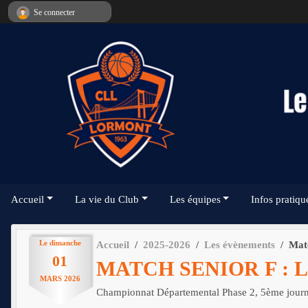
Panneau de gestion des cookies
Se connecter
Accueil
La vie du Club
Les équipes
Infos pratiqu
Le
dimanche
Accueil
2025-2026
Les évènements
Matc
01
MATCH SENIOR F : 
MARS
2026
Championnat Départemental Phase 2, 5ème jour