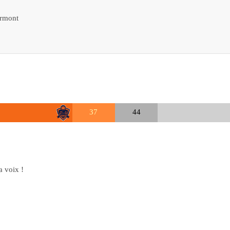
rmont
37
44
la voix !