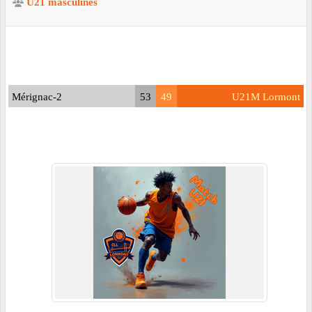
U21 masculines
Mérignac-2
53
49
U21M Lormont