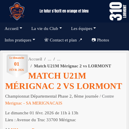
Panneau de gestion des cookies
Accueil
La vie du Club
Les équipes
Infos pratiques
📇 Contact et plan 📍
📷 Photos
Le
dimanche
Accueil
01
Match U21M Mérignac 2 vs LORMONT
FÉVR.
2026
MATCH U21M
MÉRIGNAC 2 VS LORMONT
Championnat Départemental Phase 2, 8ème journée
/ Contre
Merignac - SA MERIGNACAIS
Le
dimanche
01
févr.
2026
de 11h à 13h
Lieu :
Avenue du Truc
33700
Mérignac