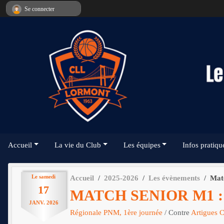
Panneau de gestion des cookies
Se connecter
Accueil
La vie du Club
Les équipes
Infos pratiqu
Le
samedi
Accueil
2025-2026
Les évènements
Mat
17
MATCH SENIOR M1 
JANV.
2026
Régionale PNM, 1ère journée
/ Contre
Artigues 