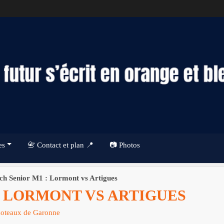
es
📇 Contact et plan 📍
📷 Photos
ch Senior M1 : Lormont vs Artigues
: LORMONT VS ARTIGUES
Coteaux de Garonne