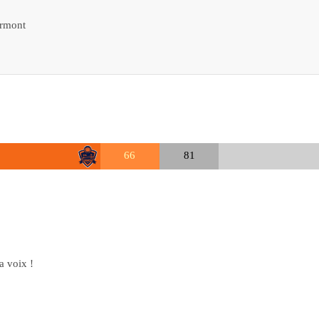
rmont
66
81
la voix !