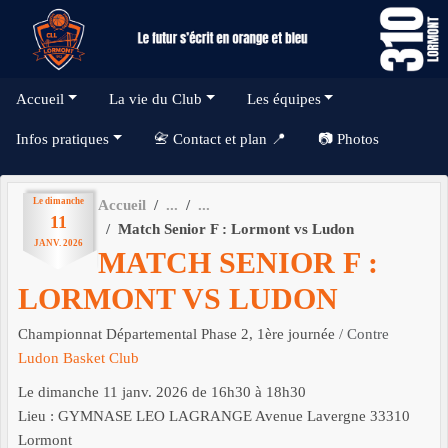
Panneau de gestion des cookies
Accueil
La vie du Club
Les équipes
Infos pratiques
📇 Contact et plan 📍
📷 Photos
Le
dimanche
Accueil
11
Match Senior F : Lormont vs Ludon
JANV.
2026
MATCH SENIOR F :
LORMONT VS LUDON
Championnat Départemental Phase 2, 1ère journée
/ Contre
Ludon Basket Club
Le
dimanche
11
janv.
2026
de 16h30 à 18h30
Lieu :
GYMNASE LEO LAGRANGE Avenue Lavergne
33310
Lormont