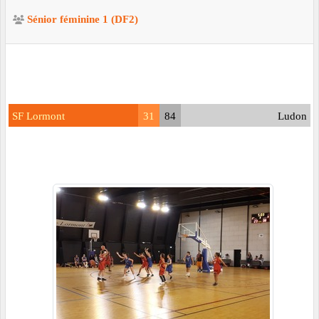
Sénior féminine 1 (DF2)
SF Lormont
31
84
Ludon