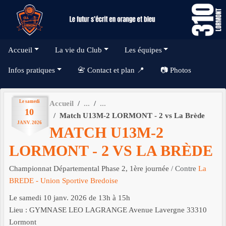
Panneau de gestion des cookies
Accueil
La vie du Club
Les équipes
Infos pratiques
📇 Contact et plan 📍
📷 Photos
Le
samedi
Accueil
10
Match U13M-2 LORMONT - 2 vs La Brède
JANV.
2026
MATCH U13M-2
LORMONT - 2 VS LA BRÈDE
Championnat Départemental Phase 2, 1ère journée
/ Contre
La
BREDE - Union Sportive Bredoise
Le
samedi
10
janv.
2026
de 13h à 15h
Lieu :
GYMNASE LEO LAGRANGE Avenue Lavergne
33310
Lormont