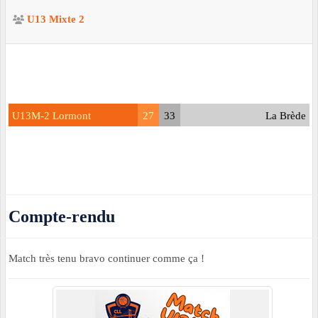
U13 Mixte 2
U13M-2 Lormont
27
33
La Brède
Compte-rendu
Match très tenu bravo continuer comme ça !