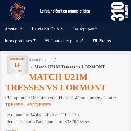
Panneau de gestion des cookies
Accueil
La vie du Club
Les équipes
Infos pratiques
📇 Contact et plan 📍
📷 Photos
Le
dimanche
Accueil
14
Match U21M Tresses vs LORMONT
DÉC.
2025
MATCH U21M
TRESSES VS LORMONT
Championnat Départemental Phase 2, 4ème journée
/ Contre
TRESSES - AS TRESSES
Le
dimanche
14
déc.
2025
de 11h à 13h
Lieu :
1 Chemin l'ancienne cure
33370
Tresses