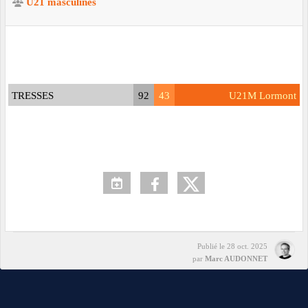
U21 masculines
TRESSES
92
43
U21M Lormont
Publié le
28 oct. 2025
par
Marc AUDONNET