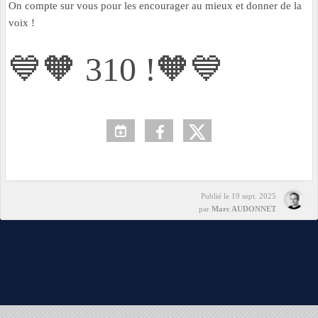
On compte sur vous pour les encourager au mieux et donner de la
voix !
💙🧡 310 !🧡💙
Publié le
19 sept. 2025
par
Marc AUDONNET