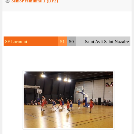
Sénior féminine 1 (DF2)
SF Lormont
51
50
Saint Avit Saint Nazaire