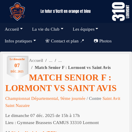
Panneau de gestion des cookies
Accueil
La vie du Club
Les équipes
Infos pratiques
📇 Contact et plan 📍
📷 Photos
Le
dimanche
Accueil
07
Match Senior F : Lormont vs Saint Avis
DÉC.
2025
MATCH SENIOR F :
LORMONT VS SAINT AVIS
Championnat Départemental, 9ème journée
/ Contre
Saint Avit
Saint Nazaire
Le
dimanche
07
déc.
2025
de 15h à 17h
Lieu :
Gymnase Brassens CAMUS
33310
Lormont