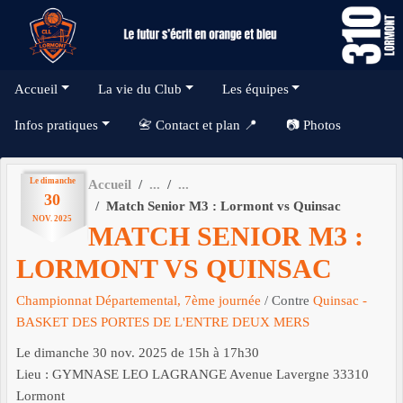
Panneau de gestion des cookies
Accueil
La vie du Club
Les équipes
Infos pratiques
📇 Contact et plan 📍
📷 Photos
Le
dimanche
Accueil
30
Match Senior M3 : Lormont vs Quinsac
NOV.
2025
MATCH SENIOR M3 :
LORMONT VS QUINSAC
Championnat Départemental, 7ème journée
/ Contre
Quinsac -
BASKET DES PORTES DE L'ENTRE DEUX MERS
Le
dimanche
30
nov.
2025
de 15h à 17h30
Lieu :
GYMNASE LEO LAGRANGE Avenue Lavergne
33310
Lormont