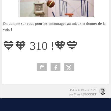
On compte sur vous pour les encouragés au mieux et donner de la
voix !
💙🧡 310 !🧡💙
Publié le
19 sept. 2025
par
Marc AUDONNET