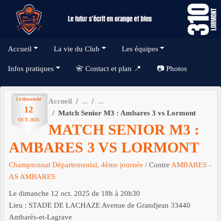
Panneau de gestion des cookies
Accueil
La vie du Club
Les équipes
Infos pratiques
📇 Contact et plan 📍
📷 Photos
Le
dimanche
Accueil
12
Match Senior M3 : Ambares 3 vs Lormont
OCT.
2025
MATCH SENIOR M3 :
AMBARES 3 VS LORMONT
Championnat Départemental, 4ème journée
/ Contre
AMBARES -
AS AMBARES
Le
dimanche
12
oct.
2025
de 18h à 20h30
Lieu :
STADE DE LACHAZE Avenue de Grandjean
33440
Ambarès-et-Lagrave