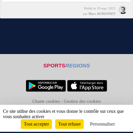
Publié le
19 sept. 2025
par
Marc AUDONNET
SPORTS
REGIONS
Charte cookies
Gestion des cookies
Informations légales
Signaler un contenu inapproprié
Ce site utilise des cookies et vous donne le contrôle sur ceux que
vous souhaitez activer
Tout accepter
Tout refuser
Personnaliser
Envie de participer ?
CONNEXION