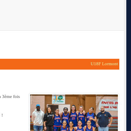
U18F Lormont
la 3ème fois
 !