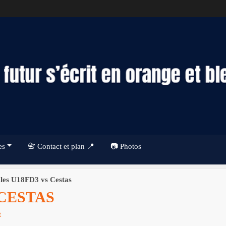
es
📇 Contact et plan 📍
📷 Photos
ales U18FD3 vs Cestas
 CESTAS
t