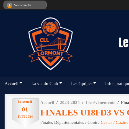
Panneau de gestion des cookies
Se connecter
Accueil
La vie du Club
Les équipes
Infos pratiqu
Le
samedi
Accueil
2023-2024
Les évènements
Fin
01
FINALES U18FD3 VS
JUIN
2024
Finales Départementales
/ Contre
Cestas / Gazine